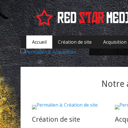
FR - Red Star Med
Posté le
Spécialiste
par
ad
Aller
Premier menu
recrute
Accueil
Création de site
Acquisition
au
contenu
Notre 
Création de site
Acqu