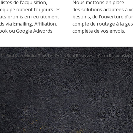
listes de l’acquisition,
Nous mettons en place
équipe obtient toujours les
des solutions adaptées à v
tats promis en recrutement
besoins, de l’ouverture d’u
ds via Emailing, Affiliation,
compte de routage à la ges
ook ou Google Adwords.
complète de vos envois.
FR – Red Star Media
. Tous Les Droits Sont Réservés. | Catch Responsive 