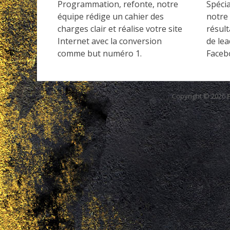
Programmation, refonte, notre
Spécia
équipe rédige un cahier des
notre 
charges clair et réalise votre site
résul
Internet avec la conversion
de lea
comme but numéro 1.
Faceb
Copyright © 2026