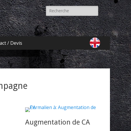
Recherche
pour:
ts promis en
Adwords.
act / Devis
ompagne
Augmentation de CA