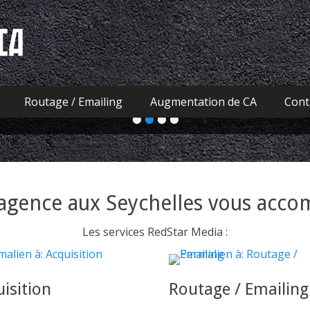
ia
Acquisition
s de l’acquisition, notre équipe obtient toujours les résulta
min
ment de leads via Emailing, Affiliation, Facebook ou Google 
Routage / Emailing
Augmentation de CA
Cont
•
•
•
•
agence aux Seychelles vous acc
Les services RedStar Media :
isition
Routage / Emailing